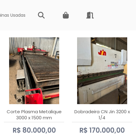
inas Usadas
Corte Plasma Metalique
Dobradeira CN Jin 3200 x
3000 x 1500 mm
1/4
Hypertherm Powermax 45
R$ 80.000,00
R$ 170.000,00
xp