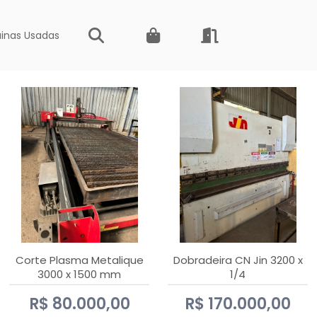
inas Usadas
Corte Plasma Metalique
Dobradeira CN Jin 3200 x
3000 x 1500 mm
1/4
Hypertherm Powermax 45
R$ 80.000,00
R$ 170.000,00
xp