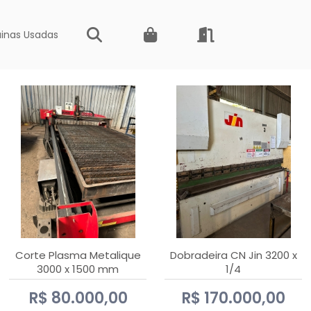
inas Usadas
Corte Plasma Metalique
Dobradeira CN Jin 3200 x
3000 x 1500 mm
1/4
Hypertherm Powermax 45
R$ 80.000,00
R$ 170.000,00
xp