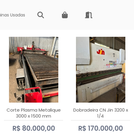
inas Usadas
Corte Plasma Metalique
Dobradeira CN Jin 3200 x
3000 x 1500 mm
1/4
Hypertherm Powermax 45
R$ 80.000,00
R$ 170.000,00
xp