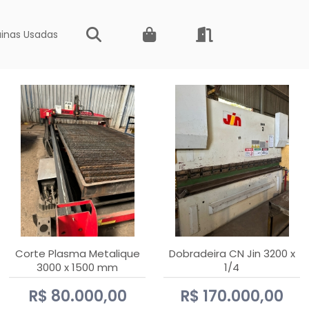
inas Usadas
Corte Plasma Metalique
Dobradeira CN Jin 3200 x
3000 x 1500 mm
1/4
Hypertherm Powermax 45
R$ 80.000,00
R$ 170.000,00
xp