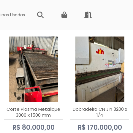
inas Usadas
Corte Plasma Metalique
Dobradeira CN Jin 3200 x
3000 x 1500 mm
1/4
Hypertherm Powermax 45
R$ 80.000,00
R$ 170.000,00
xp