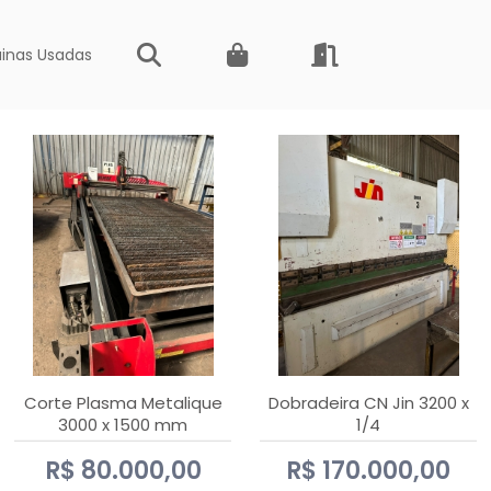
inas Usadas
Corte Plasma Metalique
Dobradeira CN Jin 3200 x
3000 x 1500 mm
1/4
Hypertherm Powermax 45
R$ 80.000,00
R$ 170.000,00
xp