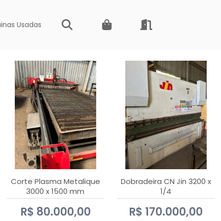
inas Usadas
Corte Plasma Metalique
Dobradeira CN Jin 3200 x
3000 x 1500 mm
1/4
Hypertherm Powermax 45
R$ 80.000,00
R$ 170.000,00
xp