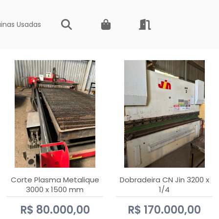
inas Usadas
Corte Plasma Metalique
Dobradeira CN Jin 3200 x
3000 x 1500 mm
1/4
Hypertherm Powermax 45
R$ 80.000,00
R$ 170.000,00
xp