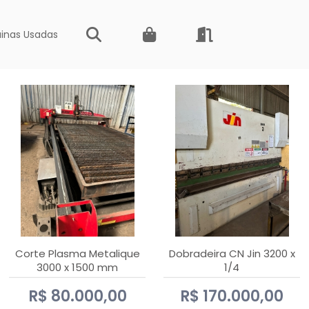
inas Usadas
Corte Plasma Metalique
Dobradeira CN Jin 3200 x
3000 x 1500 mm
1/4
Hypertherm Powermax 45
R$ 80.000,00
R$ 170.000,00
xp