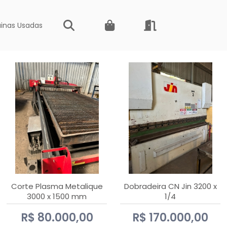
inas Usadas
Corte Plasma Metalique
Dobradeira CN Jin 3200 x
3000 x 1500 mm
1/4
Hypertherm Powermax 45
R$ 80.000,00
R$ 170.000,00
xp